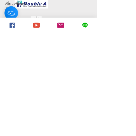
เที่ยวเพื่อคน
ทั้งมวล
Tourism for
all
การท่อง
เที่ยวแห่ง
ประเทศไทย
ททท.
มูลนิธิอารยสถาปัตย์เพื่อคนทั้งมวล
สยามพิ
44 ซอย ลาซาล 46 แขวง บางนา เขตบางนา
วรรธน์
กรุงเทพมหานคร 10260
ผู้ว่ากทม
Monday-Friday : 9am-6pm
นางงามจิต
อาสา
Miss
Email:
Fdexpoline@gmail.com
Friendly
Design
081 - 855 - 1199
Thailand
098 - 119 - 9888
2023