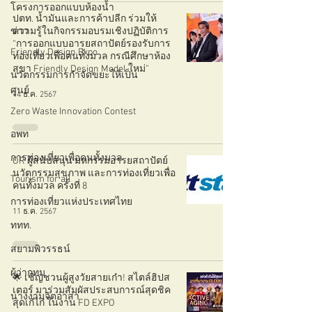
โครงการออกแบบห้องน้ำ
ปตท. น้ำมันและการค้าปลีก ร่วมให้
ข่าว
ความรู้ในกิจกรรมอบรมเชิงปฏิบัติการ
“การออกแบบอารยสถาปัตย์รองรับการ
Friendly Design Expo
ท่องเที่ยวเพื่อคนทั้งมวล กรณีศึกษาห้อง
สุขา Friendly Design Model ใหม่”
นวัตกรรมการกำจัดขยะให้เป็น
ศูนย์
14 ธ.ค. 2567
Zero Waste Innovation Contest
อพท
การท่องเที่ยวเพื่อคนทั้งมวล
OR ผู้สนับสนุน มหกรรมอารยสถาปัตย์
นวัตกรรมสุขภาพ และการท่องเที่ยวเพื่อ
Tourism for all
คนทั้งมวล ครั้งที่ 8
การท่องเที่ยวแห่งประเทศไทย
11 ธ.ค. 2567
ททท.
สยามพิวรรธน์
ผู้ว่ากทม
🌟 เชิญชวนผู้สูงวัยสายเก๋า! สไตล์ฮิปส
เตอร์ มาร่วมสัมผัสประสบการณ์สุดชิค
นางงามจิตอาสา
สุดเก๋ไก๋ ในงาน FD EXPO