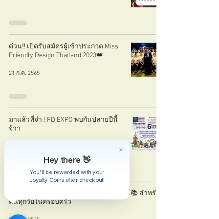
ด่วน‼️ เปิดรับสมัครผู้เข้าประกวด Miss
Friendly Design Thailand 2023👑
21 ก.ค. 2565
มาแล้วพี่จ๋า ! FD EXPO พบกันปลายปีนี้
จ้าา
5 ก.ค. 2565
Hey there 👋
You'll be rewarded with your
Loyalty Coins after checkout!
📣วาร์ป !! มาอ่านนิตยสาร เฟรนด์ลี่ ดีไซน์📚 สำหรับ
คนทุกวัยในครอบครัว