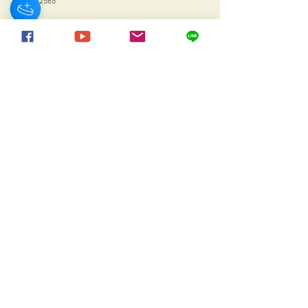
20 มิ.ย. 2565
👵👴ถูกใจวัยเก๋า ! ก.คมนาคม ส่งเสริ
มอารยสถาปัตย์ ยกระดับระบบขนส่ง
มวลชน บริการเพื่อคนทั้งมวล🚗🚙🚌🚛
5 พ.ค. 2565
Air Asia🛩 เดินหน้านโยบายจ้างงาน
มนุษย์ล้อ เเละคนพิการหลากหลาย
มากกว่า 60 คน ทั่วประเทศ👨‍🦽👩‍🦽
22 เม.ย. 2565