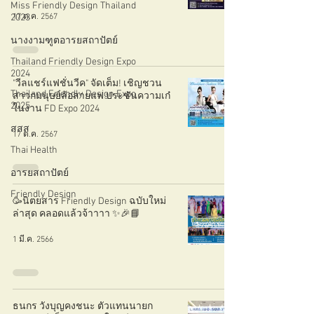
Miss Friendly Design Thailand
17 ต.ค. 2567
2023
นางงามฑูตอารยสถาปัตย์
Thailand Friendly Design Expo
2024
"วีลแชร์แฟชั่นวีค" จัดเต็ม! เชิญชวน
Thailand Friendly Design Expo
สาวกมนุษย์ล้อสายแฟ ประชันความเก๋
2025
ในงาน FD Expo 2024
สสส
17 ต.ค. 2567
Thai Health
อารยสถาปัตย์
Friendly Design
🥳นิตยสาร Friendly Design ฉบับใหม่
ล่าสุด คลอดแล้วจ้าาาา ✨🎉📘
1 มี.ค. 2566
ธนกร วังบุญคงชนะ ตัวแทนนายก