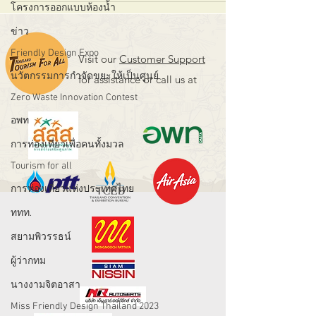
โครงการออกแบบห้องน้ำ
ข่าว
Friendly Design Expo
Visit our
Customer Support
นวัตกรรมการกำจัดขยะให้เป็นศูนย์
for assistance or call us at
Zero Waste Innovation Contest
อพท
การท่องเที่ยวเพื่อคนทั้งมวล
Tourism for all
การท่องเที่ยวแห่งประเทศไทย
ททท.
สยามพิวรรธน์
ผู้ว่ากทม
นางงามจิตอาสา
Miss Friendly Design Thailand 2023