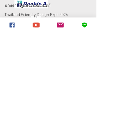
นางงามฑูตอารยสถาปัตย์
Thailand Friendly Design Expo 2024
Thailand Friendly Design Expo 2025
สสส
Thai Health
อารยสถาปัตย์
Friendly Design
มูลนิธิอารยสถาปัตย์เพื่อคนทั้งมวล
44 ซอย ลาซาล 46 แขวง บางนา เขตบางนา
กรุงเทพมหานคร 10260
Monday-Friday : 9am-6pm
Email:
Fdexpoline@gmail.com
081 - 855 - 1199
098 - 119 - 9888