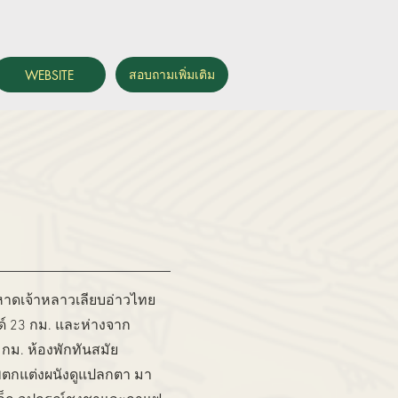
สอบถามเพิ่มเติม
WEBSITE
ิมหาดเจ้าหลาวเลียบอ่าวไทย
ลด์ 23 กม. และห่างจาก
ม. ห้องพักทันสมัย
พตกแต่งผนังดูแปลกตา มา