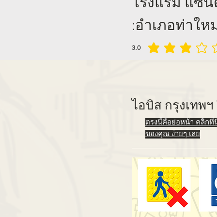
โรงแรม แซนด์ด
:อำเภอท่าใหม่
3.0
คะแนนเฉลี่ยอยู่ที่ 3 เต็ม 5, จา
ไอบิส กรุงเทพฯ 
ตรงนี้คือย่อหน้า คลิกที
ของคุณ ง่ายๆ เลย