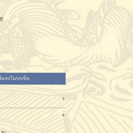
e
พิ่มลงในรถเข็น
ณฑ์ได้ที่
ล
ิงค์