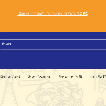
เลือก SHOP สินค้า FRIENDLY DESIGN ได้
ที่นี่
นค้าออนไลน์
ค้นหาโรงแรม
ร้านอาหาร FD
รถ--เรือ F