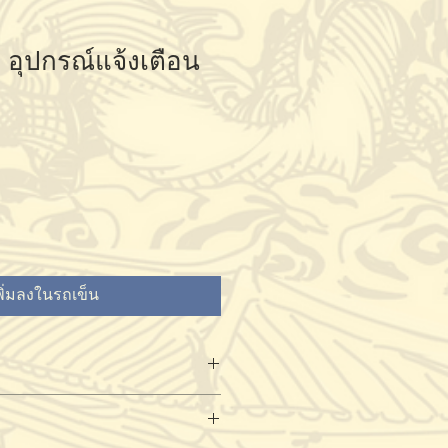
 อุปกรณ์แจ้งเตือน
พิ่มลงในรถเข็น
ณฑ์ได้ที่
ล
ิงค์