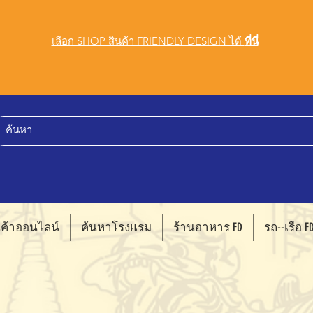
เลือก SHOP สินค้า FRIENDLY DESIGN ได้
ที่นี่
นค้าออนไลน์
ค้นหาโรงแรม
ร้านอาหาร FD
รถ--เรือ F