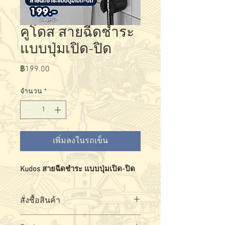
คูโดส สายฉีดชำระ
แบบปุ่มเปิด-ปิด
ราคา
฿199.00
จำนวน
*
เพิ่มลงในรถเข็น
Kudos สายฉีดชำระ แบบปุ่มเปิด-ปิด
สั่งซื้อสินค้า
สั่งซื้อ - สอบถามผลิตภัณฑ์ได้ที่
ล
ิงค์