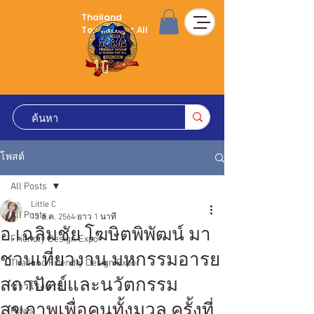
Thailand
Tourism for All
โพสต์
All Posts
Little C
All Posts
13 ธ.ค. 2564
ยาว 1 นาที
อ.เฉลิมชัย โฆษิตพิพัฒน์ มา
Friendly Design Expo
ชวนเที่ยวงาน มหกรรมอารย
Thailand Friendly Design Expo
สถาปัตย์และนวัตกรรม
ข่าวโรงแรม
สุขภาพเพื่อคนทั้งมวล ครั้งที่
News