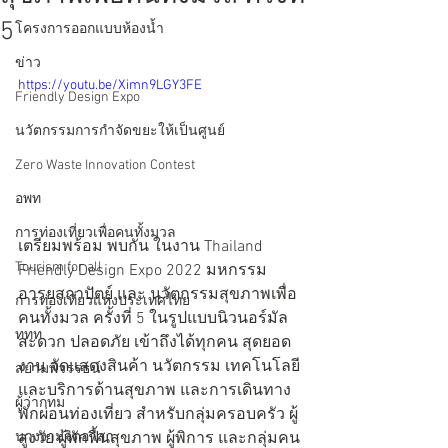
5
โครงการออกแบบห้องน้ำ
ข่าว
https://youtu.be/Ximn9LGY3FE
Friendly Design Expo
นวัตกรรมการกำจัดขยะให้เป็นศูนย์
Zero Waste Innovation Contest
อพท
การท่องเที่ยวเพื่อคนทั้งมวล
เตรียมพร้อม พบกัน ในงาน Thailand 
Tourism for all
Friendly Design Expo 2022 มหกรรม
อารยสถาปัตย์ และ นวัตกรรมสุขภาพเพื่อ
การท่องเที่ยวแห่งประเทศไทย
คนทั้งมวล ครั้งที่ 5 ในรูปแบบนิวนอร์มัล 
ททท.
สะดวก ปลอดภัย เข้าถึงได้ทุกคน สุดยอด
งาน จัดแสดงสินค้า นวัตกรรม เทคโนโลยี
สยามพิวรรธน์
และบริการด้านสุขภาพ และการเดินทาง
ผู้ว่ากทม
พักผ่อนท่องเที่ยว สำหรับกลุ่มครอบครัว ผู้
สูงวัย ผู้พักฟื้นสุขภาพ ผู้พิการ และกลุ่มคน
นางงามจิตอาสา