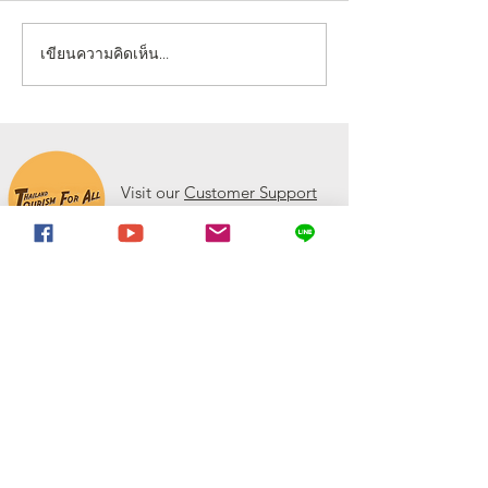
เขียนความคิดเห็น…
📰 “ห้องสุขาเพื่อทุกคน” เปิด
งานดี “ยูดี” ที่ทุ
ตัวนวัตกรรมเฟรนด์ลี่ดีไซน์
พลาด!
โมเดลใหม่ ฉบับผู้ใช้งาน
จริง ขจัดความเหลื่อมล้ำ สู่
การเข้าถึงบริการสาธารณะ
Visit our
Customer Support
อย่างเท่าเทียม
for assistance or call us at