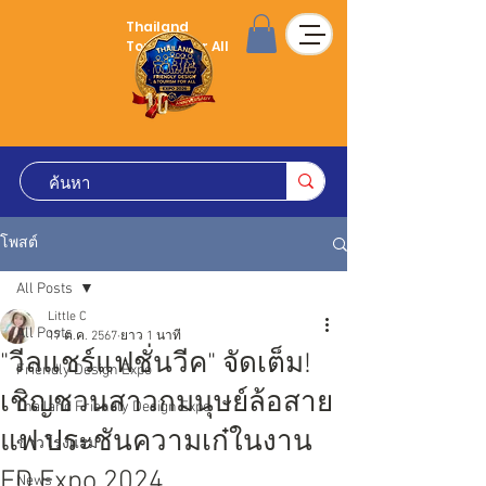
Thailand
Tourism for All
โพสต์
All Posts
Little C
All Posts
17 ต.ค. 2567
ยาว 1 นาที
"วีลแชร์แฟชั่นวีค" จัดเต็ม!
Friendly Design Expo
เชิญชวนสาวกมนุษย์ล้อสาย
Thailand Friendly Design Expo
แฟ ประชันความเก๋ในงาน
ข่าวโรงแรม
FD Expo 2024
News