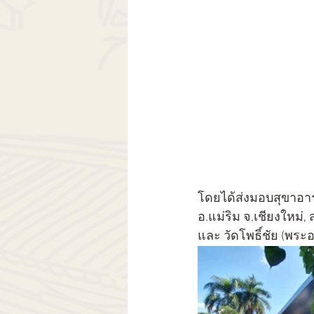
โดยได้ส่งมอบสุขาอาร
อ.แม่ริม จ.เชียงใหม่
และ วัดโพธิ์ชัย (พร