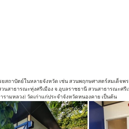
ยสถาปัตย์ในหลายจังหวัด เช่น สวนพฤกษศาสตร์สมเด็จพระนาง
, สวนสาธารณะทุ่งศรีเมือง จ.อุบลราชธานี สวนสาธารณะศรีเม
ะอารามหลวง) วัดเก่าแก่ประจำจังหวัดหนองคาย เป็นต้น