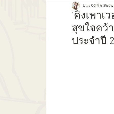
Little C
3 มี.ค. 2565
ย
ข่าว
Friendly Design Expo
‘คิงเพาเว
สุขใจคว้า
การท่องเที่ยวเพื่อคนทั้งมวล
To
ประจำปี 
นางงามจิตอาสา
Miss Friendl
Thailand Friendly Design Expo 202
Friendly Design