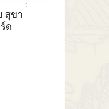
ntest
อพท
ย สุขา
ร์ด
มพิวรรธน์
ผู้ว่ากทม
th
อารยสถาปัตย์