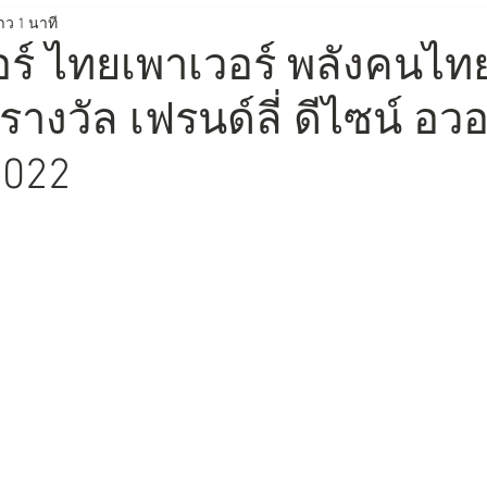
าว 1 นาที
นวัตกรรมการกำจัดขยะให้เป็นศูนย์
Zero Waste Innovation Co
อร์ ไทยเพาเวอร์ พลังคนไท
รางวัล เฟรนด์ลี่ ดีไซน์ อวอ
urism for all
การท่องเที่ยวแห่งประเทศไทย
ททท.
สยา
2022
y Design Thailand 2023
นางงามฑูตอารยสถาปัตย์
4
Thailand Friendly Design Expo 2025
สสส
Thai Heal