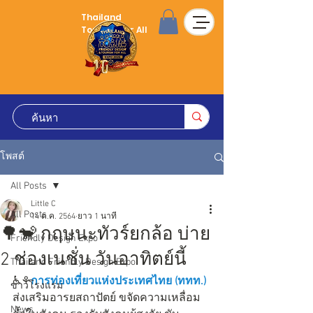
Thailand
Tourism for All
โพสต์
All Posts
Little C
All Posts
14 ต.ค. 2564
ยาว 1 นาที
🌳🐒 กฤษนะทัวร์ยกล้อ บ่าย
Friendly Design Expo
2 ช่องเนชั่น วันอาทิตย์นี้
Thailand Friendly Design Expo
♿⚘
การท่องเที่ยวแห่งประเทศไทย (ททท.)
ข่าวโรงแรม
ส่งเสริมอารยสถาปัตย์ ขจัดความเหลื่อม
News