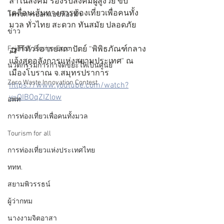
ล้ำในสังคม รองรับสังคมผู้สูงวัย ขับ
เคลื่อนเส้นทางการท่องเที่ยวเพื่อคนทั้ง
โครงการออกแบบห้องน้ำ
มวล ทั่วไทย สะดวก ทันสมัย ปลอดภัย 
ข่าว
Friendly Design Expo
🛺⛩ทัวร์อารยสถาปัตย์ “พิพิธภัณฑ์กลาง
แจ้งสุดอลังการแห่งสยามประเทศ" ณ 
นวัตกรรมการกำจัดขยะให้เป็นศูนย์
เมืองโบราณ จ.สมุทรปราการ 
Zero Waste Innovation Contest
https://www.youtube.com/watch?
v=QIBOqZIZlow
อพท
การท่องเที่ยวเพื่อคนทั้งมวล
Tourism for all
การท่องเที่ยวแห่งประเทศไทย
ททท.
สยามพิวรรธน์
ผู้ว่ากทม
นางงามจิตอาสา