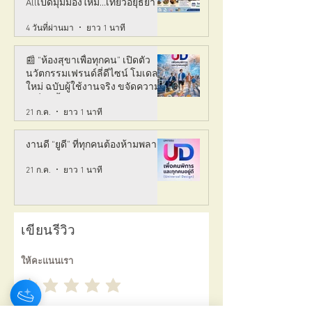
Allเปิดมุมมองใหม่…เที่ยวอยุธยาได้
ทุกวัย ทุกสภาพร่างกาย ♿️👵🏻
4 วันที่ผ่านมา
ยาว 1 นาที
👨‍👩‍👧‍👦
📰 “ห้องสุขาเพื่อทุกคน” เปิดตัว
นวัตกรรมเฟรนด์ลี่ดีไซน์ โมเดล
ใหม่ ฉบับผู้ใช้งานจริง ขจัดความ
เหลื่อมล้ำ สู่การเข้าถึงบริการ
21 ก.ค.
ยาว 1 นาที
สาธารณะอย่างเท่าเทียม
งานดี “ยูดี” ที่ทุกคนต้องห้ามพลาด!
21 ก.ค.
ยาว 1 นาที
เขียนรีวิว
ให้คะแนนเรา