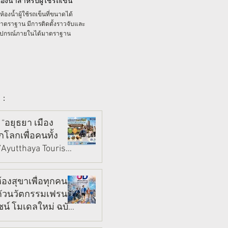
้องน้ำสำหรับผู้ใช้รถเข็น
ีห้องน้ำผู้ใช้รถเข็นที่ขนาดได้
าตราฐาน มีการติดตั้งราวจับและ
ุปกรณ์ภายในได้มาตราฐาน
 :
 “อยุธยา เมือง
โลกเพื่อคนทั้ง
Ayutthaya Tourism
Allเปิดมุมมองใหม่…
่ผ่านมา
ยาว 1 นาที
วอยุธยาได้ทุกวัย ทุก
ห้องสุขาเพื่อทุกคน”
ร่างกาย ♿️👵🏻
ตัวนวัตกรรมเฟรนด์
‍👧‍👦
ีไซน์ โมเดลใหม่ ฉบับ
ช้งานจริง ขจัดความ
ยาว 1 นาที