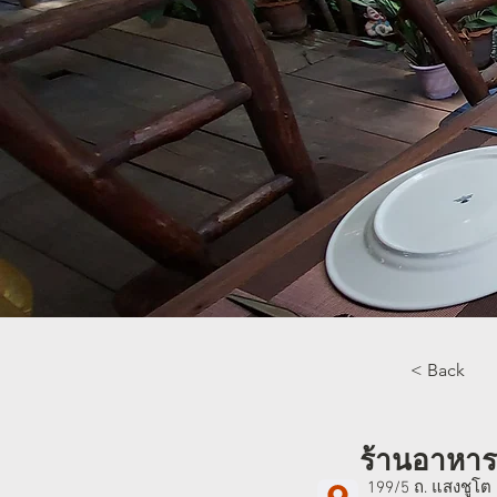
< Back
ร้านอาหาร
199/5 ถ. แสงชูโต