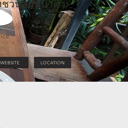
งชวนสวนป้าติ๋ว
Duration
าเริ่มต้น
rice
Price
WEBSITE
LOCATION