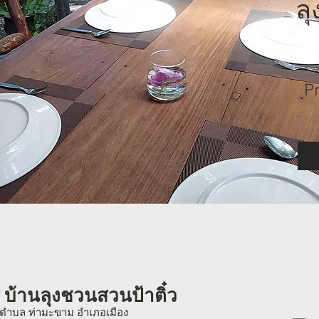
ลุ
ราค
P
 บ้านลุงชวนสวนป้าติ๋ว
 ตำบล ท่ามะขาม อำเภอเมือง