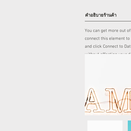
คำอธิบายร้านค้า
You can get more out of
connect this element to 
and click Connect to Da
without affecting your 
of content to your colle
or upload it via CSV fil
your site visitors using
sure to click Sync after
your newest content on y