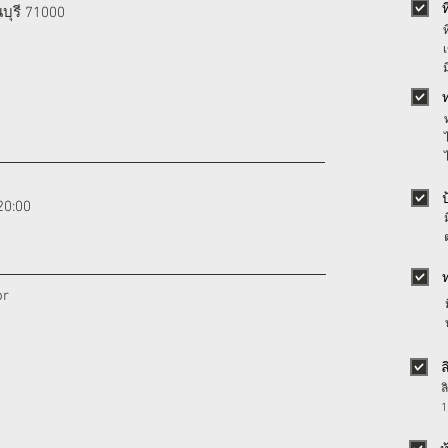
ุรี 71000
20:00
or
ล
1