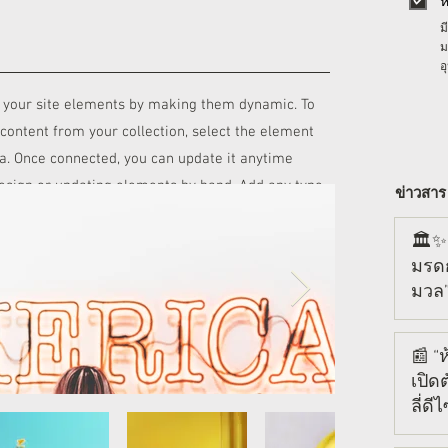
ห
ม
ม
อ
 your site elements by making them dynamic. To
content from your collection, select the element
ta. Once connected, you can update it anytime
design or updating elements by hand. Add any type
ข่าวสาร
ction, such as rich text, images, videos and more,
e. You can also collect and store information from
🏛️✨
มรดก
 input elements like custom forms and fields. Be
มวล”
 making changes in a collection, so visitors can see
for 
our live site.
3 วันที
เที่ย
📰 “
สภาพ
เปิด
👨‍👩
ลี่ด
ผู้ใ
21 ก.ค.