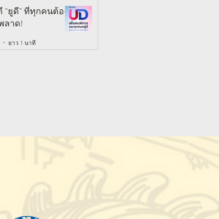
อมล้ำ สู่การเข้าถึง
 “ยูดี” ที่ทุกคนต้อง
การสาธารณะอย่าง
มพลาด!
เทียม
ยาว 1 นาที