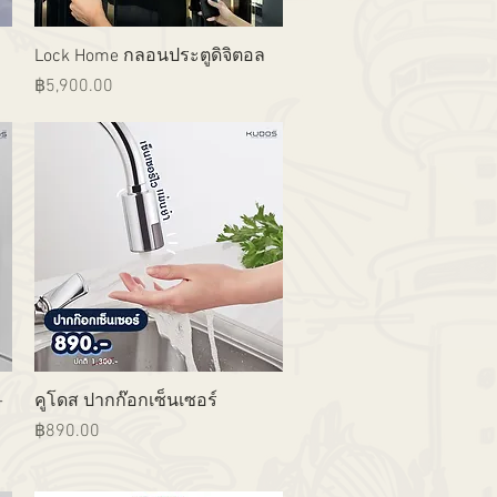
ดูข้อมูลด่วน
Lock Home กลอนประตูดิจิตอล
ราคา
฿5,900.00
ดูข้อมูลด่วน
-
คูโดส ปากก๊อกเซ็นเซอร์
ราคา
฿890.00