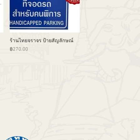
ดูข้อมูลด่วน
ร้านไทยจราจร ป้ายสัญลักษณ์
ราคา
฿270.00