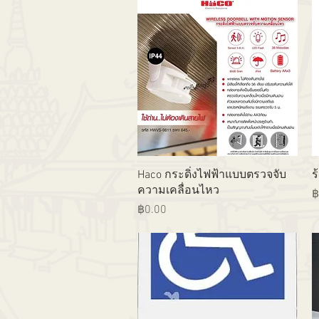
ดูข้อมูลด่วน
Haco กระดิ่งไฟฟ้าแบบตรวจจับ
ร
ความเคลื่อนไหว
ร
฿
ราคา
฿0.00