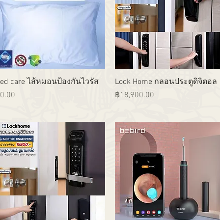
ดูข้อมูลด่วน
ดูข้อมูลด่วน
ed care ไส้หมอนป้องกันไวรัส
Lock Home กลอนประตูดิจิตอล
าคา
ราคา
0.00
฿18,900.00