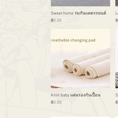
ดูข้อมูลด่วน
Sweet home ร่มกันแดดรถยนต์
L
ราคา
ร
฿0.00
฿
ดูข้อมูลด่วน
Kirin baby แผ่นรองกันเปื้อน
S
ราคา
ร
฿0.00
฿