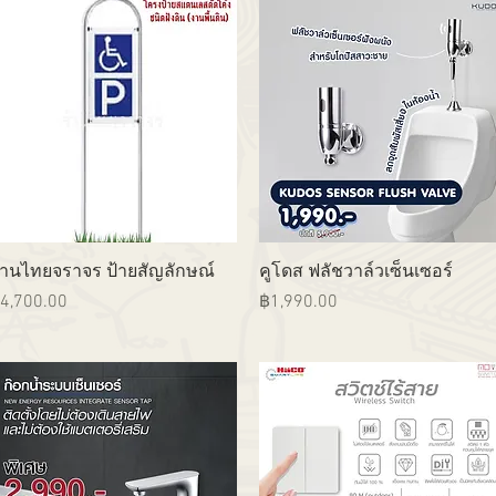
ดูข้อมูลด่วน
ดูข้อมูลด่วน
้านไทยจราจร ป้ายสัญลักษณ์
คูโดส ฟลัชวาล์วเซ็นเซอร์
าคา
ราคา
4,700.00
฿1,990.00