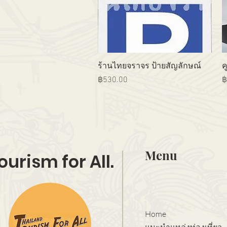
ดูข้อมูลด่วน
ร้านไทยจราจร ป้ายสัญลักษณ์
ค
ราคา
ร
฿530.00
฿
Menu
ourism for All.
Home