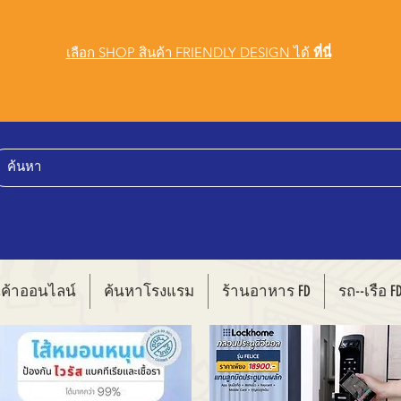
เลือก SHOP สินค้า FRIENDLY DESIGN ได้
ที่นี่
นค้าออนไลน์
ค้นหาโรงแรม
ร้านอาหาร FD
รถ--เรือ F