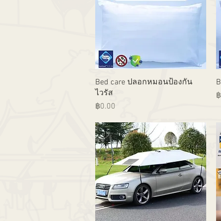
ดูข้อมูลด่วน
Bed care ปลอกหมอนป้องกัน
B
ไวรัส
ร
฿
ราคา
฿0.00