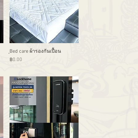
ดูข้อมูลด่วน
ฺBed care ผ้ารองกันเปื้อน
ราคา
฿0.00