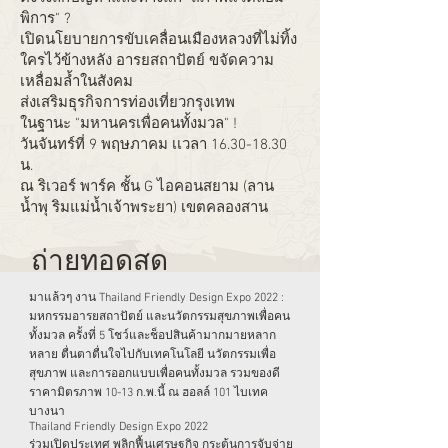
พิการ" ?
เปิดนโยบายการขับเคลื่อนเมืองหลวงที่ไม่ทิ้ง
ใครไว้ข้างหลัง อารยสถาปัตย์ ขจัดความ
เหลื่อมล้ำในสังคม
ส่งเสริมธุรกิจการท่องเที่ยวกรุงเทพ
ในฐานะ "มหานครเพื่อคนทั้งมวล" !
วันจันทร์ที่ 9 พฤษภาคม เเวลา
16.30-18.30
น.
ณ ริเวอร์ พาร์ค ชั้น G ไอคอนสยาม (ลาน
น้ำพุ ริมแม่น้ำเจ้าพระยา) เขตคลองสาน
ถ่ายทอดสด
มาแล้วๆ งาน Thailand Friendly Design Expo 2022 :
มหกรรมอารยสถาปัตย์ และนวัตกรรมสุขภาพเพื่อคน
ทั้งมวล ครั้งที่ 5 โชว์และช็อปสินค้ามากมายหลาก
หลาย ตื่นตาตื่นใจไปกับเทคโนโลยี นวัตกรรมเพื่อ
สุขภาพ และการออกแบบเพื่อคนทั้งมวล รวมของดี
ราคามิตรภาพ 10-13 ก.พ.นี้ ณ ฮอลล์ 101 ไบเทค
บางนา
Thailand Friendly Design Expo 2022
ร่วมเปิดประเทศ พลิกฟื้นเศรษฐกิจ กระตุ้นการจับจ่าย