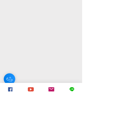
Hey there 👋
You'll be rewarded with your Loyalty
Coins after checkout!
Visit our
Customer Support
for assistance or call us at