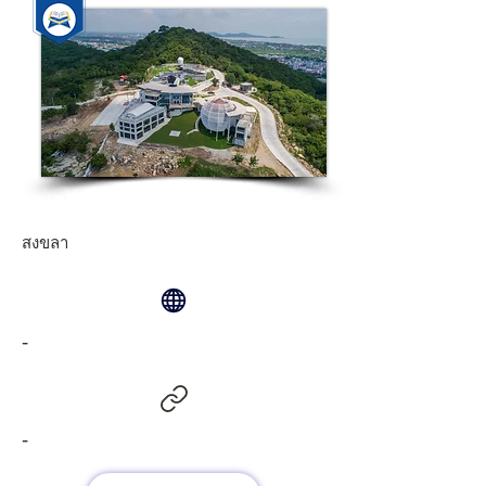
สงขลา
-
-