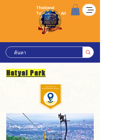
Thailand
Tourism for All
Hatyai Park